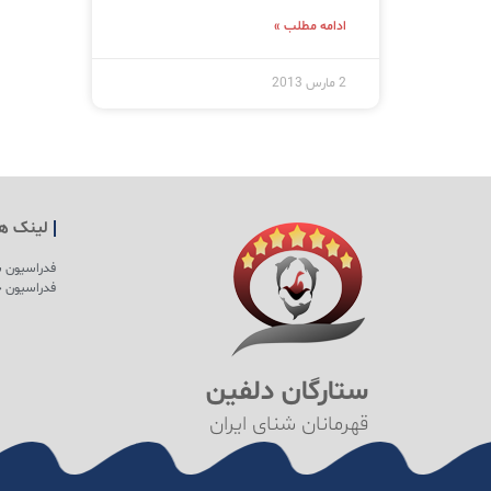
ادامه مطلب »
2 مارس 2013
لینک ها
فدراسیون ش
فدراسیون ج
ستارگان دلفین
قهرمانان شنای ایران